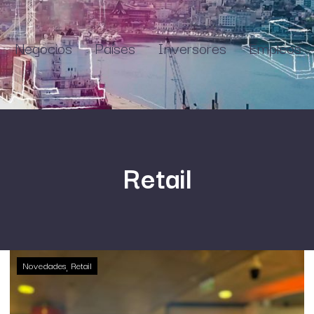
Negocios
Países
Inversores
Empleos
Retail
Novedades
Retail