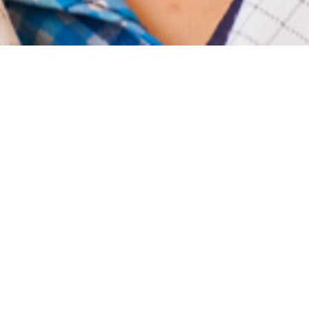
Misión
Queremos ser los impulsores
argentinos de la innovación
tecnológica.
Con inversión y desarrollo, convertimos la
tecnología en experiencias que generan
bienestar y progreso para las personas y el
país, brindando soluciones innovadoras.
Queremos liderar la transformación de la
industria local y regional, trascendiendo
fronteras, formando a nuestros
profesionales e integrando y cuidando a las