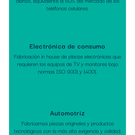
diarios, equivalente al 60% del mercado de los
teléfonos celulares.
Electrónica de consumo
Fabricación in house de placas electrónicas que
requieren los equipos de TV y monitores bajo
normas ISO 9001 y 14001.
Automotriz
Fabricamos piezas originales y productos
tecnológicos con la más alta exigencia y calidad.