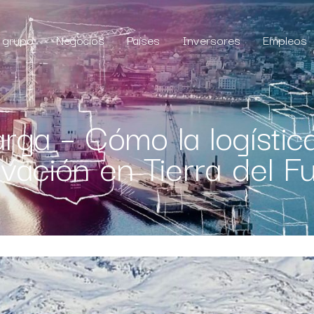
l grupo
Negocios
Países
Inversores
Empleos
rga – Cómo la logística
ovación en Tierra del F