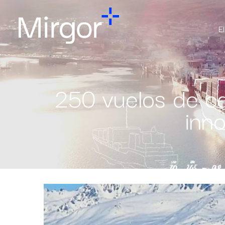
E
250 vuelos de ca
inn