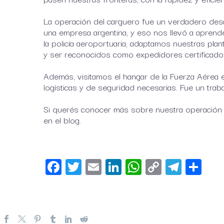
La operación del carguero fue un verdadero desa
una empresa argentina, y eso nos llevó a apren
la policía aeroportuaria, adaptamos nuestras plan
y ser reconocidos como expedidores certificad
Además, visitamos el hangar de la Fuerza Aérea 
logísticas y de seguridad necesarias. Fue un tra
Si querés conocer más sobre nuestra operación l
en el blog.
Facebook
Twitter
Email
LinkedIn
WhatsApp
Copy
Telegr
Sha
Link