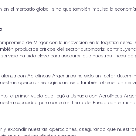
n en el mercado global, sino que también impulsa la economía
a
mpromiso de Mirgor con la innovación en la logística aérea.
mbién productos críticos del sector automotriz, contribuyendo
servicio ha sido clave para asegurar que nuestras líneas de 
lianza con Aerolíneas Argentinas ha sido un factor determina
estras operaciones logísticas, sino también ofrecer un servi
te: el primer vuelo que llegó a Ushuaia con Aerolíneas Arge
 nuestra capacidad para conectar Tierra del Fuego con el mund
r y expandir nuestras operaciones, asegurando que nuestros 
ncia que nuestros clientes esperan.