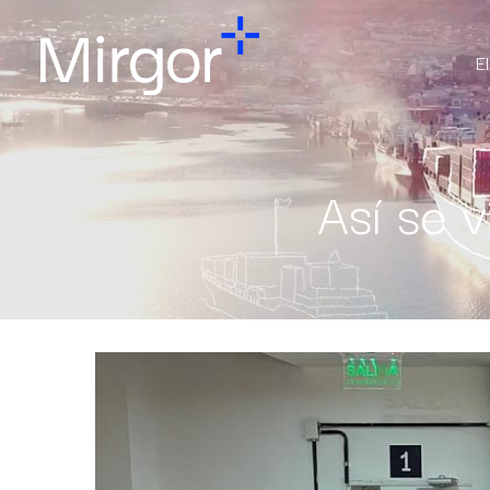
E
Así se 