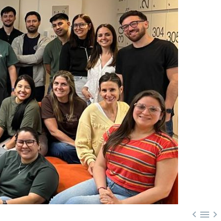


