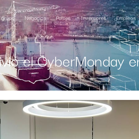
l grupo
Negocios
Países
Inversores
Empleos
vivió el CyberMonday e