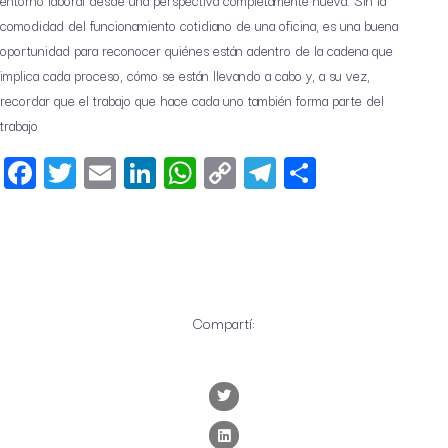
entorno laboral desde una perspectiva completamente nueva. Sin la
comodidad del funcionamiento cotidiano de una oficina, es una buena
oportunidad para reconocer quiénes están adentro de la cadena que
implica cada proceso, cómo se están llevando a cabo y, a su vez,
recordar que el trabajo que hace cada uno también forma parte del
trabajo
Facebook
Twitter
Email
LinkedIn
WhatsApp
Copy
Telegram
Share
Link
Compartí: