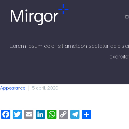
E
Lorem ipsum dolor sit ametcon sectetur adipisici
exercita
Appearance
5 abril, 2020
Facebook
Twitter
Email
LinkedIn
WhatsApp
Copy
Telegram
Share
Link