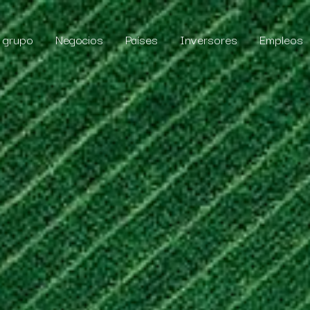
l grupo
Negocios
Países
Inversores
Empleos