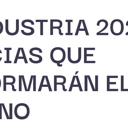
USTRIA 202
IAS QUE
RMARÁN E
INO