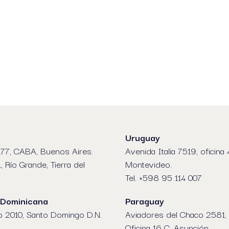
am
re
Uruguay
77, CABA, Buenos Aires.
Avenida Italia 7519, oficina 
1, Río Grande, Tierra del
Montevideo.
Tel. +598 95 114 007
 Dominicana
Paraguay
o 2010, Santo Domingo D.N.
Aviadores del Chaco 2581, 
Oficina 16 C, Asunción.