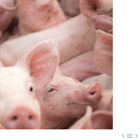


