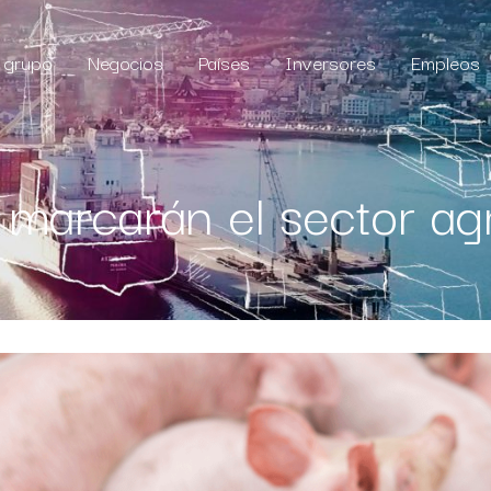
l grupo
Negocios
Países
Inversores
Empleos
marcarán el sector ag