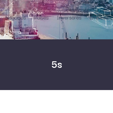
Negocios
Países
Inversores
Empleos
5s