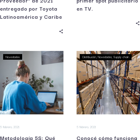
Proveedor” de 2021
primer spot publicitario
entregado por Toyota
en TV.
Latinoamérica y Caribe
Novedades
Distribución
Novedades
Supply chain
5 febrero, 2021
5 febrero, 2021
Metodología 5S: Qué
Conocé cómo funciona